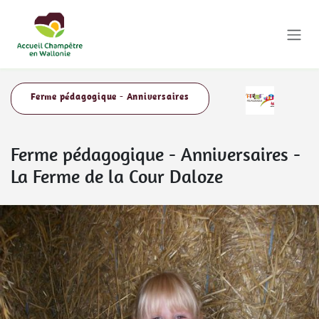
Se rendre au contenu
Ferme pédagogique - Anniversaires
Ferme pédagogique - Anniversaires
-
La Ferme de la Cour Daloze