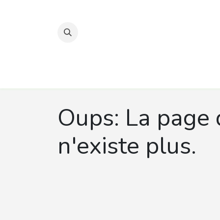
Se rendre au contenu
Accueil
Nos hébergements
Nos circuits 
Oups: La page 
n'existe plus.