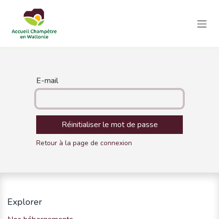
Se rendre au contenu
E-mail
Réinitialiser le mot de passe
Retour à la page de connexion
Explorer