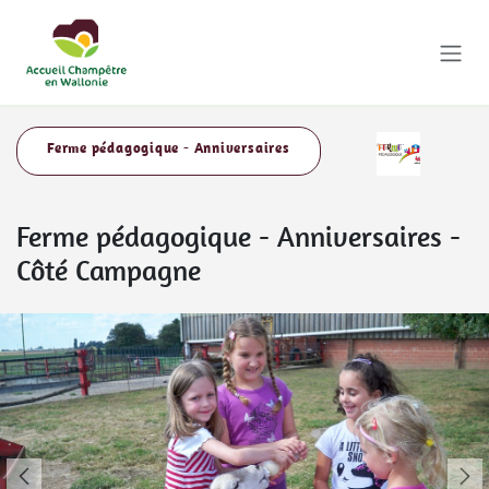
Se rendre au contenu
Ferme pédagogique - Anniversaires
Ferme pédagogique - Anniversaires
-
Côté Campagne