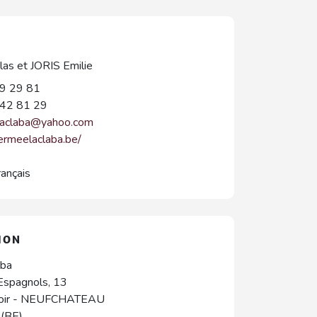
as et JORIS Emilie
9 29 81
42 81 29
laclaba@yahoo.com
fermeelaclaba.be/
rançais
ION
aba
Espagnols, 13
oir
-
NEUFCHATEAU
(BE)