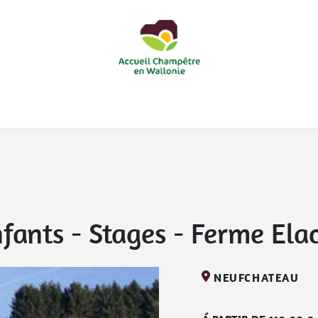
courts
Nos accueils d'enfants à la ferme
Nos loisirs
Nos
nfants - Stages
-
Ferme Ela
NEUFCHATEAU