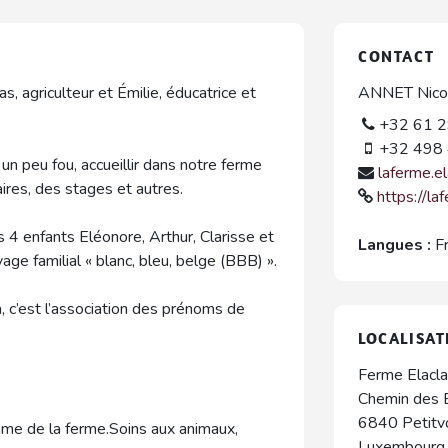
CONTACT
s, agriculteur et Émilie, éducatrice et
ANNET Nicol
+32 61 2
+32 498 
n peu fou, accueillir dans notre ferme
laferme.e
ires, des stages et autres.
https://la
 4 enfants Eléonore, Arthur, Clarisse et
Langues :
F
age familial « blanc, bleu, belge (BBB) ».
, c’est l’association des prénoms de
LOCALISAT
Ferme Elacl
Chemin des 
6840
Petitv
hme de la ferme.Soins aux animaux,
Luxembourg 