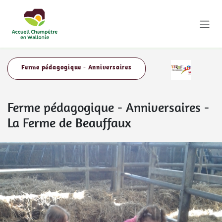
Se rendre au contenu
Ferme pédagogique - Anniversaires
Ferme pédagogique - Anniversaires
-
La Ferme de Beauffaux