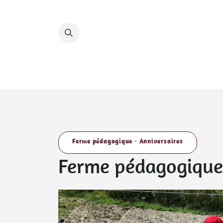
Se rendre au contenu
Accueil
Nos hébergements
Nos circuits 
Ferme pédagogique - Anniversaires
Ferme pédagogique 