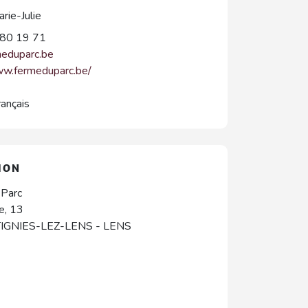
ie-Julie
80 19 71
meduparc.be
ww.fermeduparc.be/
rançais
ION
 Parc
e, 13
IGNIES-LEZ-LENS
-
LENS