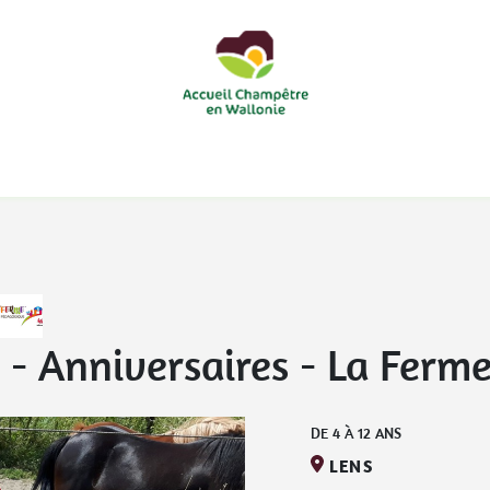
courts
Nos accueils d'enfants à la ferme
Nos loisirs
Nos
- Anniversaires
-
La Ferme
DE
4
À
12
ANS
LENS