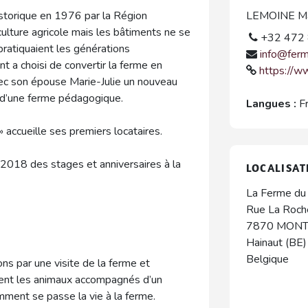
torique en 1976 par la Région
LEMOINE Mar
ulture agricole mais les bâtiments ne se
+32 472 
 pratiquaient les générations
info@fer
t a choisi de convertir la ferme en
https://w
vec son épouse Marie-Julie un nouveau
et d’une ferme pédagogique.
Langues :
F
 » accueille ses premiers locataires.
2018 des stages et anniversaires à la
LOCALISAT
La Ferme du
Rue La Roch
7870
MONT
Hainaut (BE)
Belgique
s par une visite de la ferme et
rent les animaux accompagnés d’un
mment se passe la vie à la ferme.