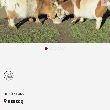
DE
3
À
12
ANS
REBECQ