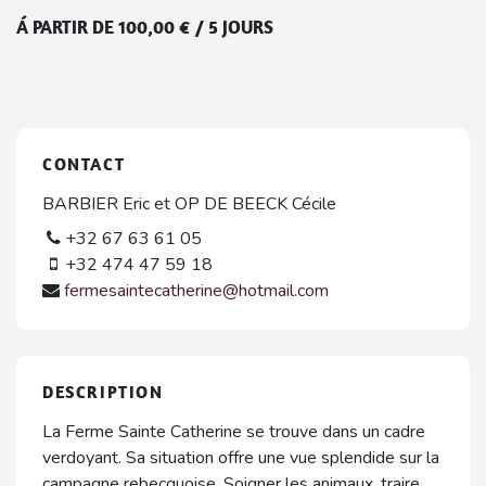
Á PARTIR DE
100,00
€
/
5 JOURS
CONTACT
BARBIER Eric et OP DE BEECK Cécile
+32 67 63 61 05
+32 474 47 59 18
fermesaintecatherine@hotmail.com
DESCRIPTION
La Ferme Sainte Catherine se trouve dans un cadre
verdoyant. Sa situation offre une vue splendide sur la
campagne rebecquoise. Soigner les animaux, traire