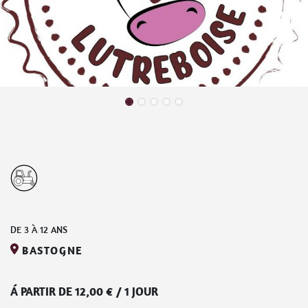
DE
3
À
12
ANS
BASTOGNE
Á PARTIR DE
12,00
€
/
1 JOUR