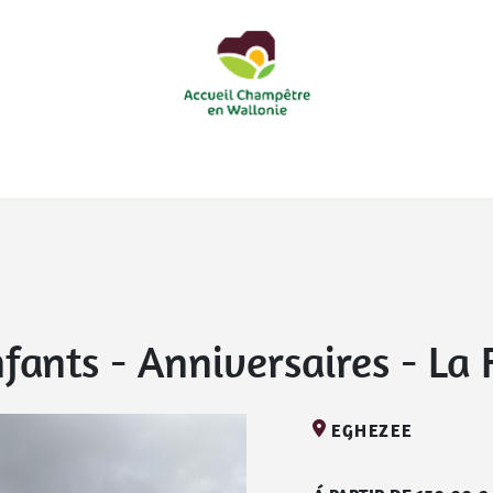
courts
Nos accueils d'enfants à la ferme
Nos loisirs
Nos
nfants - Anniversaires
-
La 
EGHEZEE