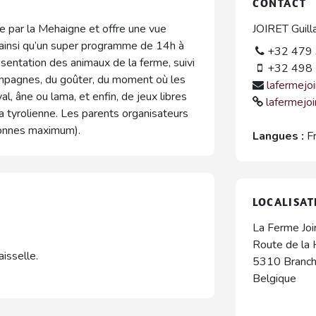
CONTACT
ée par la Mehaigne et offre une vue
JOIRET Guil
ainsi qu’un super programme de 14h à
+32 479 
résentation des animaux de la ferme, suivi
+32 498 
ampagnes, du goûter, du moment où les
lafermejo
al, âne ou lama, et enfin, de jeux libres
lafermejoi
 la tyrolienne. Les parents organisateurs
onnes maximum).
Langues :
F
LOCALISAT
La Ferme Joi
Route de la
isselle.
5310
Branc
Belgique