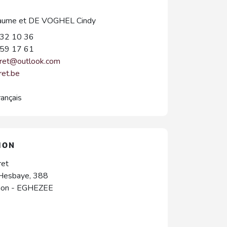
laume et DE VOGHEL Cindy
32 10 36
59 17 61
iret@outlook.com
ret.be
rançais
ION
ret
 Hesbaye, 388
hon
-
EGHEZEE