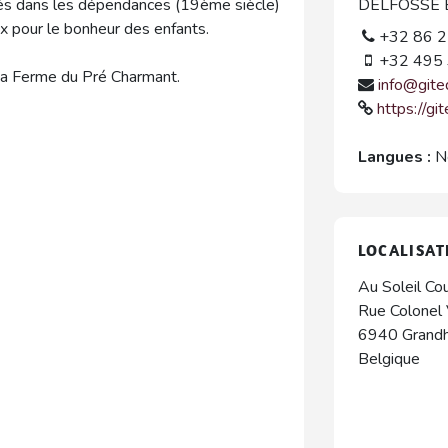
gés dans les dépendances (19ème siècle)
DELFOSSE E
x pour le bonheur des enfants.
+32 86 2
+32 495 
La Ferme du Pré Charmant.
info@gite
https://gi
Langues :
N
LOCALISAT
Au Soleil Co
Rue Colonel
6940
Grand
Belgique