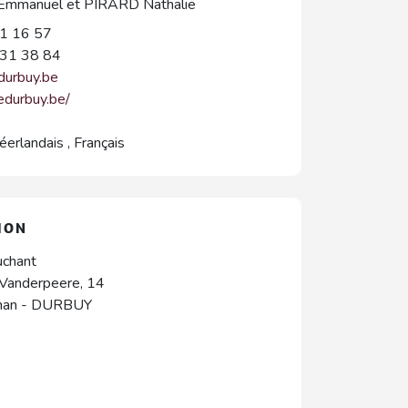
mmanuel et PIRARD Nathalie
1 16 57
31 38 84
durbuy.be
tedurbuy.be/
éerlandais
,
Français
ION
uchant
 Vanderpeere, 14
han
-
DURBUY