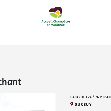
courts
Nos accueils d'enfants à la ferme
Nos loisirs
Nos
chant
CAPACITÉ :
24
À
26
PERSO
DURBUY