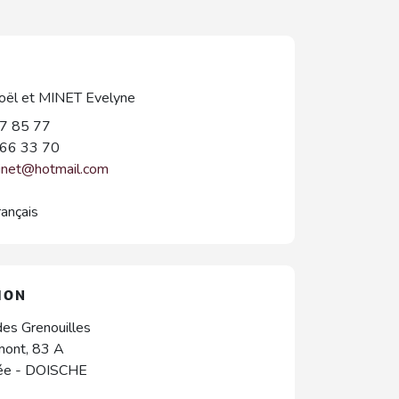
ël et MINET Evelyne
7 85 77
66 33 70
inet@hotmail.com
rançais
ION
es Grenouilles
mont, 83 A
ée
-
DOISCHE