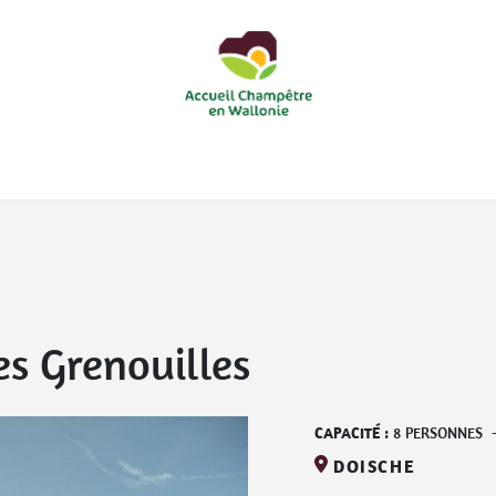
courts
Nos accueils d'enfants à la ferme
Nos loisirs
Nos
s Grenouilles
CAPACITÉ :
8
PERSONNES
DOISCHE