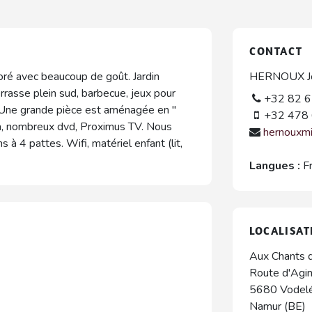
CONTACT
oré avec beaucoup de goût. Jardin
HERNOUX Jo
rrasse plein sud, barbecue, jeux pour
+32 82 6
. Une grande pièce est aménagée en "
+32 478 
a, nombreux dvd, Proximus TV. Nous
hernouxm
 à 4 pattes. Wifi, matériel enfant (lit,
Langues :
F
LOCALISAT
Aux Chants d
Route d'Agi
5680
Vodel
Namur (BE)