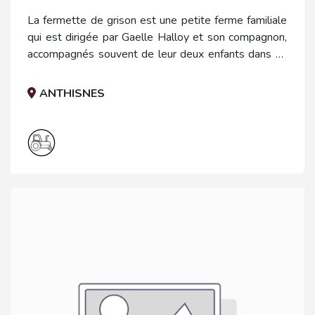
La fermette de grison est une petite ferme familiale
qui est dirigée par Gaelle Halloy et son compagnon,
accompagnés souvent de leur deux enfants dans un
espace vaste dans nos campagnes. Il y a beaucoup
de parcs et d'animaux différents à voir et toucher.
ANTHISNES
Plusieurs activités liées aux animaux ou au travail de
la ferme sont proposées.