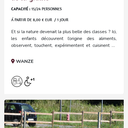
CAPACITÉ :
15
/
24
PERSONNES
Á PARTIR DE
8,00
€ EUR / 1 JOUR
Et si la nature devenait la plus belle des classes ? Ici,
les enfants découvrent l’origine des aliments,
observent, touchent, expérimentent et cuisinent en
s’amusant, au rythme des saisons. (au choix : du
semis à la récolte, le cycle de la graine, la poule et
WANZE
l’œuf, cuisiner les saisons,...).