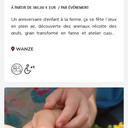
Á PARTIR DE
180,00
€ EUR / PAR ÉVÉNEMENT
Un anniversaire d’enfant à la ferme, ça se fête ! Jeux
en plein air, découverte des animaux, récolte des
œufs, grain transformé en farine et atelier cuisine
pour préparer les crêpes à partager dans la bonne
humeur. Anniversaires adultes possibles sur
WANZE
demande.