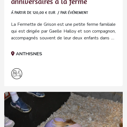
anniversaires à la ferme
Á PARTIR DE
120,00
€ EUR / PAR ÉVÉNEMENT
La Fermette de Grison est une petite ferme familiale
qui est dirigée par Gaelle Halloy et son compagnon,
accompagnés souvent de leur deux enfants dans un
espace vaste dans nos campagnes. Il y a beaucoup
de parcs et d'animaux différents à voir et toucher.
ANTHISNES
Plusieurs activités liées aux animaux ou au travail de
la ferme sont proposées.