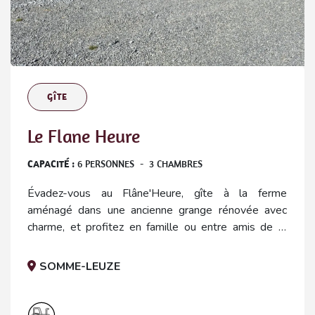
GÎTE
Le Flane Heure
CAPACITÉ :
6
PERSONNES
-
3
CHAMBRES
Évadez-vous au Flâne'Heure, gîte à la ferme
aménagé dans une ancienne grange rénovée avec
charme, et profitez en famille ou entre amis de la
terrasse, de l’espace jeux et de chaleureuses soirées
au coin du feu dans la belle campagne d’Heure-en-
SOMME-LEUZE
Famenne. Les deux gites, de 6 et 8 personnes, loués
ensemble forment naturellement un bel espace pour
se réunir jusqu'à 14 personnes.