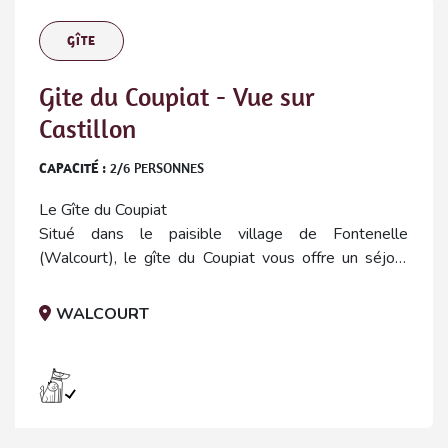
GÎTE
Gite du Coupiat - Vue sur
Castillon
CAPACITÉ :
2
/
6
PERSONNES
Le Gîte du Coupiat
Situé dans le paisible village de Fontenelle
(Walcourt), le gîte du Coupiat vous offre un séjour
cumulant détente et dépaysement. Vos animaux de
compagnies sont les bienvenus.
WALCOURT
Composé de 2 hébergements, un avec vue sur
Fontenelle de 3 personnes et un autre avec vue sur
Castillon de 6 personnes, ce gîte de vacances à
l’étage peut se transformer en un seul hébergement
de 9 personnes grâce à une double porte