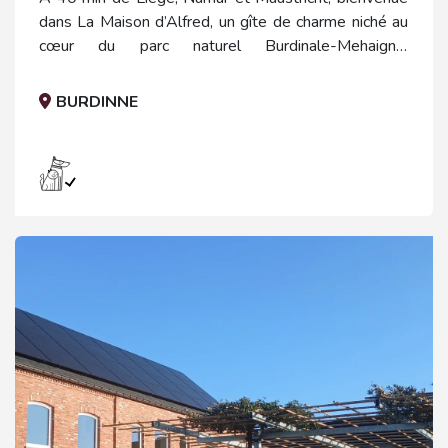
dans La Maison d’Alfred, un gîte de charme niché au
cœur du parc naturel Burdinale-Mehaigne.
Entièrement rénovée avec soin, cette maison allie
confort moderne et décoration brocante pour une
BURDINNE
ambiance chaleureuse, authentique et inspirante.
inspirante.