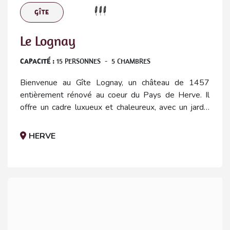
GÎTE
Le Lognay
CAPACITÉ :
15
PERSONNES
-
5
CHAMBRES
Bienvenue au Gîte Lognay, un château de 1457
entièrement rénové au coeur du Pays de Herve. Il
offre un cadre luxueux et chaleureux, avec un jardin
verdoyant et un accès au vignoble du Clos Lognay.
HERVE