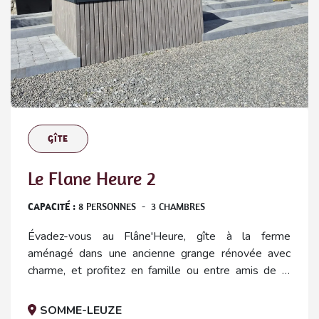
GÎTE
Le Flane Heure 2
CAPACITÉ :
8
PERSONNES
-
3
CHAMBRES
Évadez-vous au Flâne'Heure, gîte à la ferme
aménagé dans une ancienne grange rénovée avec
charme, et profitez en famille ou entre amis de la
terrasse, de l’espace jeux et de chaleureuses soirées
au coin du feu dans la belle campagne d’Heure-en-
SOMME-LEUZE