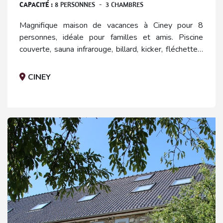
CAPACITÉ :
8
PERSONNES
-
3
CHAMBRES
Magnifique maison de vacances à Ciney pour 8
personnes, idéale pour familles et amis. Piscine
couverte, sauna infrarouge, billard, kicker, fléchettes,
pétanque et barbecue vous garantissent détente et
amusement
CINEY