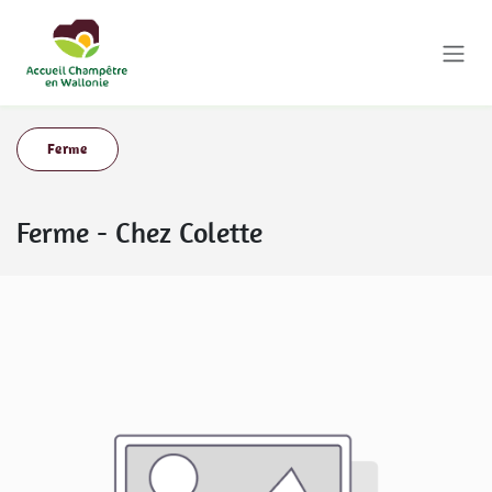
Se rendre au contenu
Ferme
Ferme
-
Chez Colette