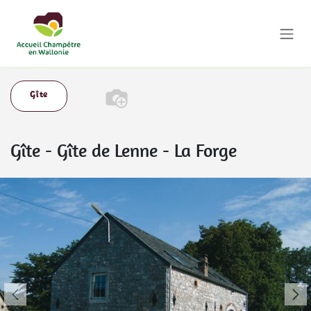
Se rendre au contenu
Gîte
Gîte
-
Gîte de Lenne - La Forge