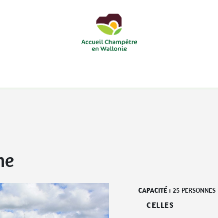
courts
Nos accueils d'enfants à la ferme
Nos loisirs
Nos
me
CAPACITÉ :
25
PERSONNES
CELLES