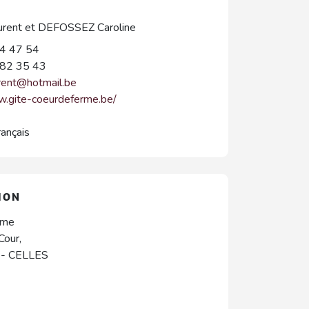
rent et DEFOSSEZ Caroline
4 47 54
82 35 43
rent@hotmail.be
w.gite-coeurdeferme.be/
rançais
ION
rme
Cour,
-
CELLES