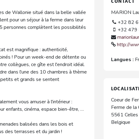
CONTACT
es de Wallonie situé dans la belle vallée
MARION Lau
lent pour un séjour à la ferme dans leur
+32 82 6
5 personnes complètent les possibilités
+32 479 
marionlau
http://ww
at est magnifique : authenticité,
binés ! Pour un week-end de détente ou
Langues :
F
re collègues, ce gîte est l'endroit idéal.
ndre dans l'une des 10 chambres à thème
ù petits et grands se sentent
LOCALISAT
Coeur de Fe
lement vous amuser à l'intérieur :
Ferme de la 
pour enfants, cinéma, espace bien-être, …
5561
Celles
Belgique
 promenades balisées dans les bois et
s des terrasses et du jardin !