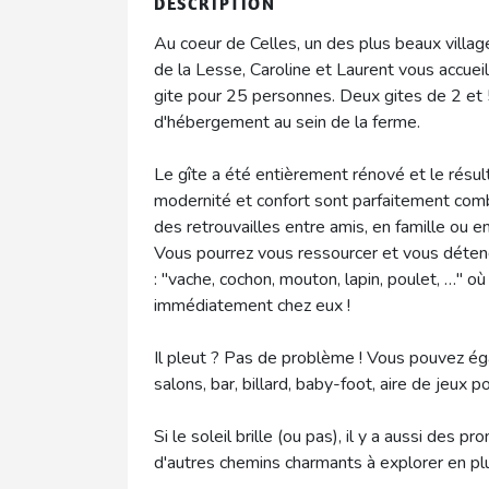
DESCRIPTION
Au coeur de Celles, un des plus beaux villag
de la Lesse, Caroline et Laurent vous accueil
gite pour 25 personnes. Deux gites de 2 et 
d'hébergement au sein de la ferme.
Le gîte a été entièrement rénové et le résult
modernité et confort sont parfaitement com
des retrouvailles entre amis, en famille ou ent
Vous pourrez vous ressourcer et vous déte
: "vache, cochon, mouton, lapin, poulet, …" o
immédiatement chez eux !
Il pleut ? Pas de problème ! Vous pouvez éga
salons, bar, billard, baby-foot, aire de jeux 
Si le soleil brille (ou pas), il y a aussi des
d'autres chemins charmants à explorer en plu