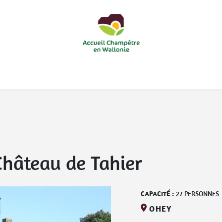
courts
Nos accueils d'enfants à la ferme
Nos loisirs
Nos
Château de Tahier
CAPACITÉ :
27
PERSONNES
OHEY