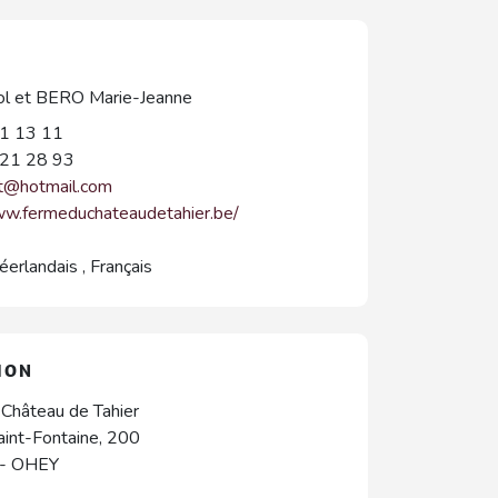
l et BERO Marie-Jeanne
1 13 11
21 28 93
t@hotmail.com
ww.fermeduchateaudetahier.be/
éerlandais
,
Français
ION
Château de Tahier
int-Fontaine, 200
-
OHEY