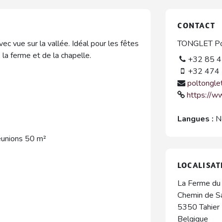
CONTACT
ec vue sur la vallée. Idéal pour les fêtes
TONGLET Po
e la ferme et de la chapelle.
+32 85 4
+32 474 
poltongle
https://w
Langues :
N
réunions 50 m²
LOCALISAT
La Ferme du 
Chemin de Sa
5350
Tahier
Belgique