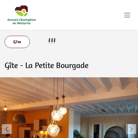
Se rendre au contenu
Gîte
Gîte
-
La Petite Bourgade