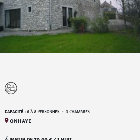
CAPACITÉ :
6
À
8
PERSONNES
-
3
CHAMBRES
ONHAYE
Á PARTIR DE
70,00
€
/
1 NUIT