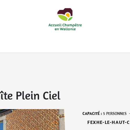
courts
Nos accueils d'enfants à la ferme
Nos loisirs
Nos
îte Plein Ciel
CAPACITÉ :
5
PERSONNES
FEXHE-LE-HAUT-