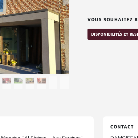
VOUS SOUHAITEZ R
DISPONIBILITÉS ET RÉ
CONTACT
iégeoise, "Al Sèrinne, - Aux Sereines"
DAMOISEAUX