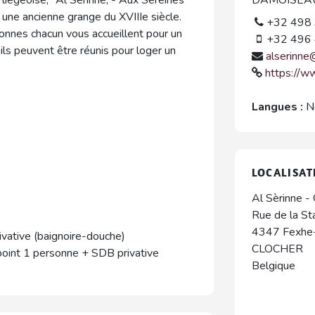
une ancienne grange du XVIIIe siècle.
+32 498 
onnes chacun vous accueillent pour un
+32 496 
ils peuvent être réunis pour loger un
alserinne
https://w
Langues :
N
LOCALISAT
Al Sèrinne - 
Rue de la St
4347
Fexhe
ivative (baignoire-douche)
CLOCHER
ppoint 1 personne + SDB privative
Belgique