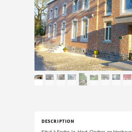
DESCRIPTION
Situé à Fexhe-le-Haut-Clocher, en Hesbaye l