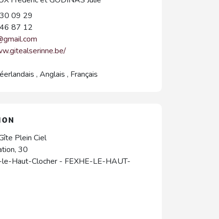
30 09 29
46 87 12
@gmail.com
ww.gitealserinne.be/
éerlandais
,
Anglais
,
Français
ION
Gîte Plein Ciel
ation, 30
-le-Haut-Clocher
-
FEXHE-LE-HAUT-