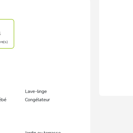
e(s)
Lave-linge
ébé
Congélateur
Jardin ou terrasse