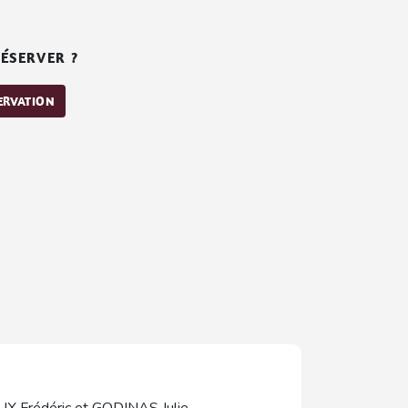
ÉSERVER ?
SERVATION
 Frédéric et GODINAS Julie