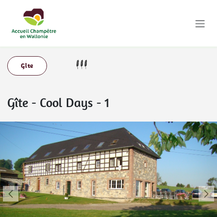
Se rendre au contenu
Gîte
Gîte
-
Cool Days - 1