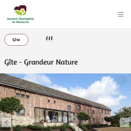
Se rendre au contenu
Gîte
Gîte
-
Grandeur Nature