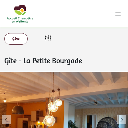
Se rendre au contenu
Gîte
Gîte
-
La Petite Bourgade