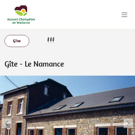
Se rendre au contenu
Gîte
Gîte
-
Le Namance