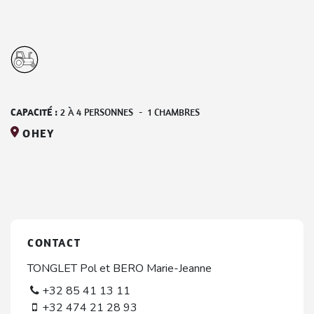
CAPACITÉ :
2
À
4
PERSONNES
-
1
CHAMBRES
OHEY
CONTACT
TONGLET Pol et BERO Marie-Jeanne
+32 85 41 13 11
+32 474 21 28 93