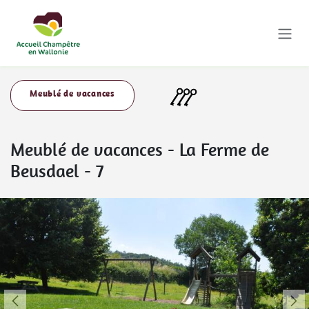
Se rendre au contenu
Meublé de vacances
Meublé de vacances
-
La Ferme de
Beusdael - 7