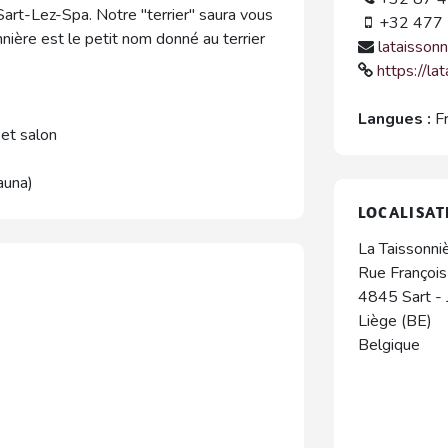
Sart-Lez-Spa. Notre "terrier" saura vous
+32 477 
nnière est le petit nom donné au terrier
lataisson
https://la
Langues :
F
 et salon
auna)
LOCALISAT
La Taissonni
Rue François
4845
Sart
-
Liège (BE)
Belgique