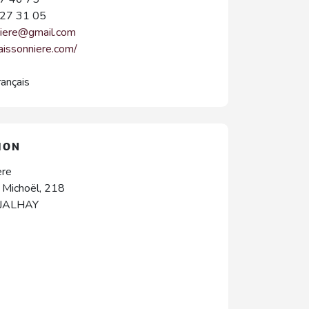
27 31 05
niere@gmail.com
taissonniere.com/
rançais
ION
ère
 Michoël, 218
JALHAY