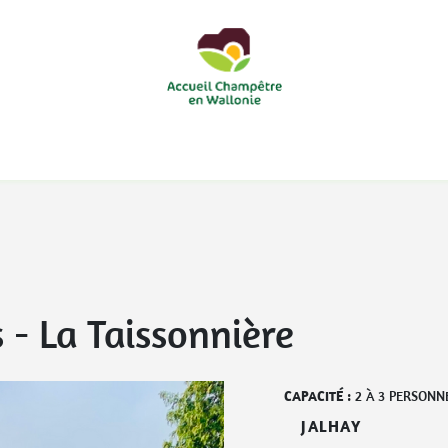
courts
Nos accueils d'enfants à la ferme
Nos loisirs
Nos
s
-
La Taissonnière
CAPACITÉ :
2
À
3
PERSONN
JALHAY