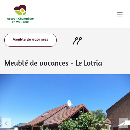
Se rendre au contenu
Meublé de vacances
Meublé de vacances
-
Le Lotria