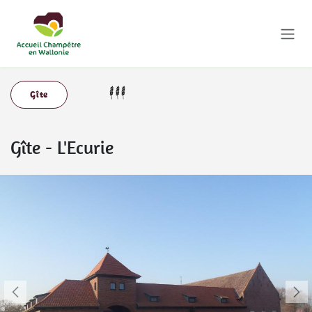
Se rendre au contenu
Gîte
Gîte
-
L'Ecurie