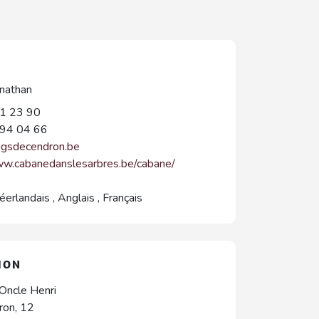
nathan
1 23 90
94 04 66
ngsdecendron.be
ww.cabanedanslesarbres.be/cabane/
éerlandais
,
Anglais
,
Français
ION
'Oncle Henri
ron, 12