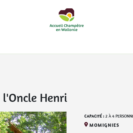
courts
Nos accueils d'enfants à la ferme
Nos loisirs
Nos
 l'Oncle Henri
CAPACITÉ :
2
À
4
PERSONN
MOMIGNIES