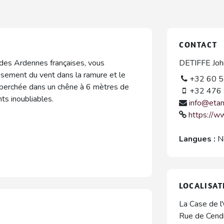
CONTACT
e des Ardennes françaises, vous
DETIFFE Joh
ssement du vent dans la ramure et le
+32 60 5
e perchée dans un chêne à 6 mètres de
+32 476 
s inoubliables.
info@eta
https://w
Langues :
N
LOCALISAT
La Case de l
Rue de Cend