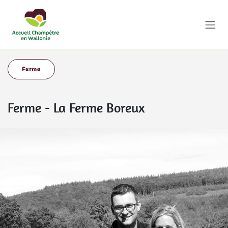
Se rendre au contenu
Ferme
Ferme
-
La Ferme Boreux