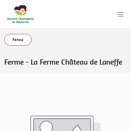
Se rendre au contenu
Ferme
Ferme
-
La Ferme Château de Laneffe