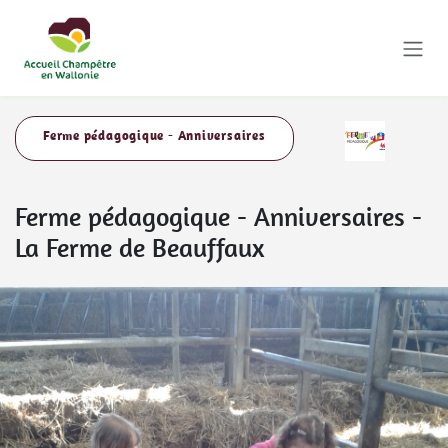
Se rendre au contenu
Ferme pédagogique - Anniversaires
Ferme pédagogique - Anniversaires
-
La Ferme de Beauffaux