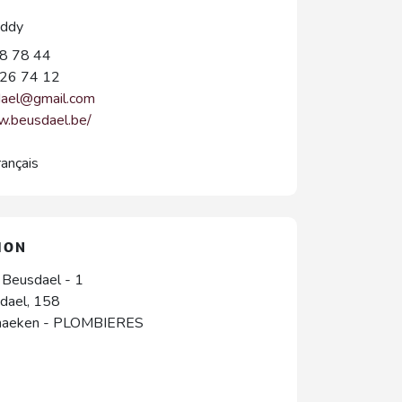
ddy
8 78 44
26 74 12
dael@gmail.com
w.beusdael.be/
rançais
ION
 Beusdael - 1
dael, 158
naeken
-
PLOMBIERES