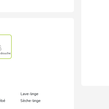
e douche
Lave-linge
ébé
Sèche-linge