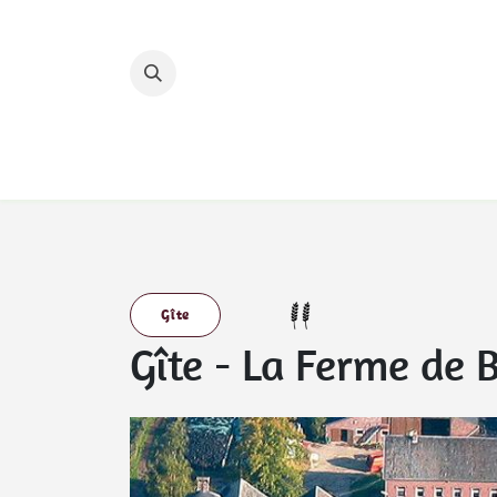
Se rendre au contenu
Accueil
Nos hébergements
Nos circuits 
Gîte
Gîte
-
La Ferme de B