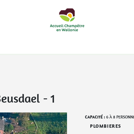
courts
Nos accueils d'enfants à la ferme
Nos loisirs
Nos
eusdael - 1
CAPACITÉ :
6
À
8
PERSONN
PLOMBIERES