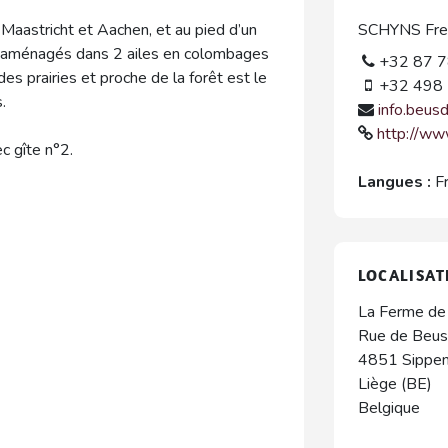
 Maastricht et Aachen, et au pied d’un
SCHYNS Fre
s aménagés dans 2 ailes en colombages
+32 87 7
des prairies et proche de la forêt est le
+32 498 
.
info.beus
http://ww
c gîte n°2.
Langues :
F
LOCALISAT
La Ferme de
Rue de Beus
4851
Sippe
Liège (BE)
Belgique