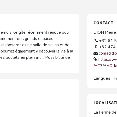
CONTACT
 Semois, ce gîte récemment rénové pour
DION Pierre
leinement des grands espaces
+32 61 5
s disposerez d'une salle de sauna et de
+32 474 
 pourrez également y découvrir la vie à la
conrad.di
s poulets en plein air, ... Possibilité de
https://
%C3%A0-la
Langues :
F
LOCALISAT
La Ferme de