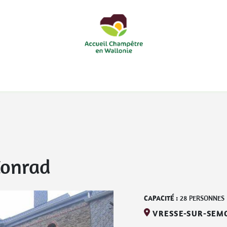
courts
Nos accueils d'enfants à la ferme
Nos loisirs
Nos
Conrad
CAPACITÉ :
28
PERSONNES
VRESSE-SUR-SEM