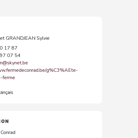
 et GRANDJEAN Sylvie
0 17 87
97 07 54
on@skynet.be
www.fermedeconrad.be/g%C3%AEte-
-ferme
rançais
ION
 Conrad