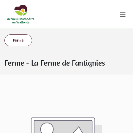
Se rendre au contenu
Ferme
Ferme
-
La Ferme de Fantignies