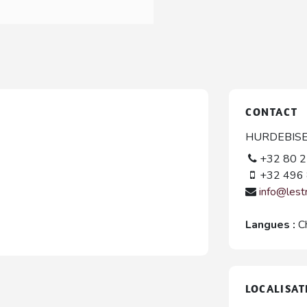
CONTACT
HURDEBISE J
+32 80 2
+32 496 
info@lest
Langues :
C
LOCALISAT