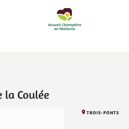
courts
Nos accueils d'enfants à la ferme
Nos loisirs
Nos
 la Coulée
TROIS-PONTS