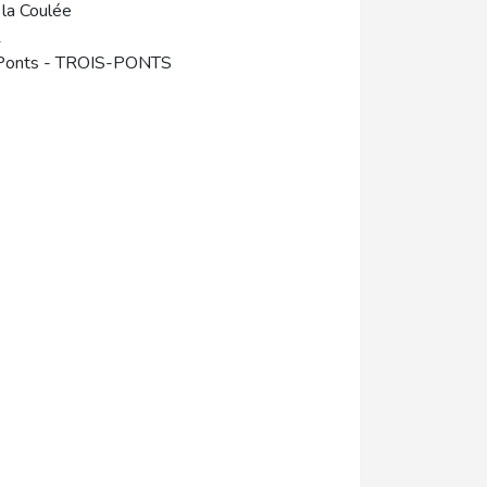
la Coulée
1
Ponts
-
TROIS-PONTS