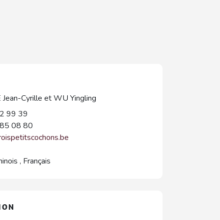
ean-Cyrille et WU Yingling
2 99 39
85 08 80
roispetitscochons.be
hinois
,
Français
ION