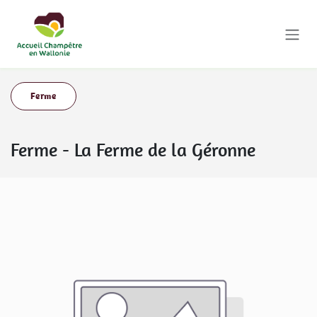
Se rendre au contenu
Ferme
Ferme
-
La Ferme de la Géronne