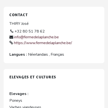
CONTACT
THIRY José
+32 80 51 78 62
info@fermedelaplanche.be
https://www.fermedelaplanche.be/
Langues :
Néerlandais
,
Français
ELEVAGES ET CULTURES
Elevages :
Poneys
Vaches viandeuses