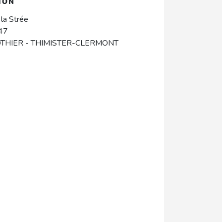
ION
la Strée
 47
DTHIER
-
THIMISTER-CLERMONT