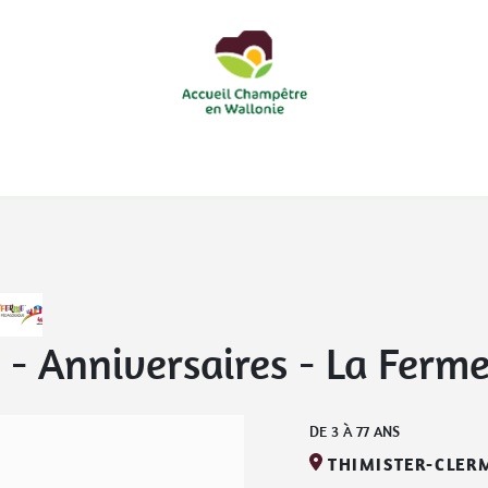
courts
Nos accueils d'enfants à la ferme
Nos loisirs
Nos
- Anniversaires
-
La Ferme
DE
3
À
77
ANS
THIMISTER-CLER