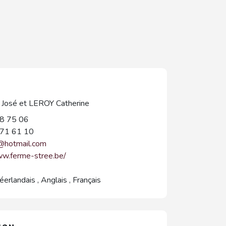
osé et LEROY Catherine
8 75 06
71 61 10
@hotmail.com
ww.ferme-stree.be/
éerlandais
,
Anglais
,
Français