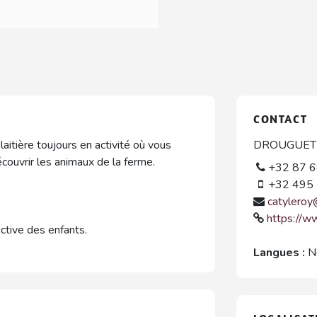
CONTACT
aitière toujours en activité où vous
DROUGUET J
écouvrir les animaux de la ferme.
+32 87 6
+32 495 
catyleroy
https://w
ctive des enfants.
Langues :
N