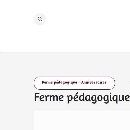
Se rendre au contenu
Accueil
Nos hébergements
Nos circuits 
Ferme pédagogique - Anniversaires
Ferme pédagogique 