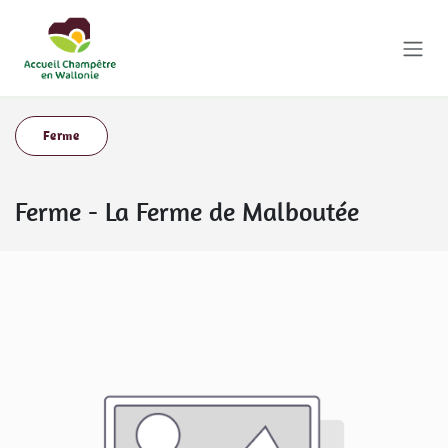
Se rendre au contenu
Ferme
Ferme
-
La Ferme de Malboutée