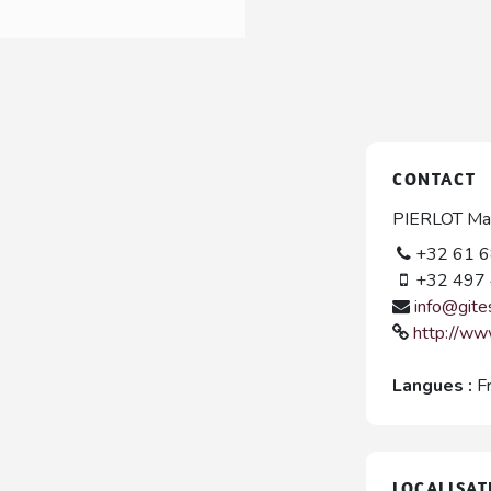
CONTACT
PIERLOT Mau
+32 61 6
+32 497 
info@gite
http://ww
Langues :
F
LOCALISAT