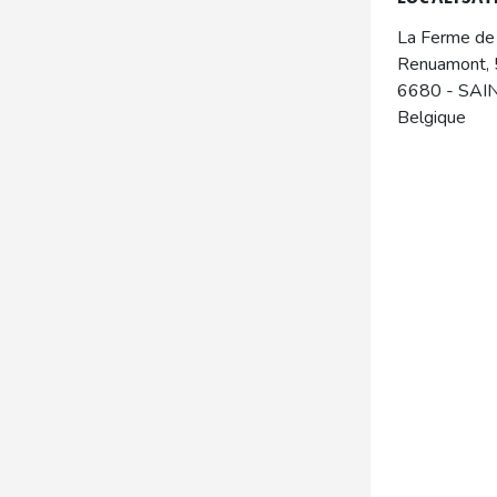
La Ferme d
Renuamont, 
6680
-
SAI
Belgique