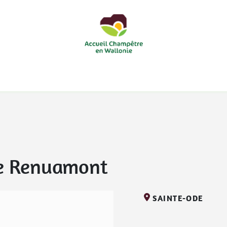
courts
Nos accueils d'enfants à la ferme
Nos loisirs
Nos
e Renuamont
SAINTE-ODE