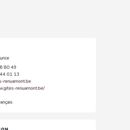
rice
8 80 49
44 01 13
s-renuamont.be
w.gites-renuamont.be/
rançais
ION