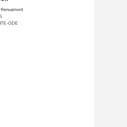
e Renuamont
5
NTE-ODE