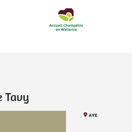
courts
Nos accueils d'enfants à la ferme
Nos loisirs
Nos
e Tavy
AYE