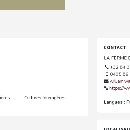
CONTACT
LA FERME 
+32 84 3
0495 86 
william.w
https://w
ières
Cultures fourragères
Langues :
F
LOCALISAT