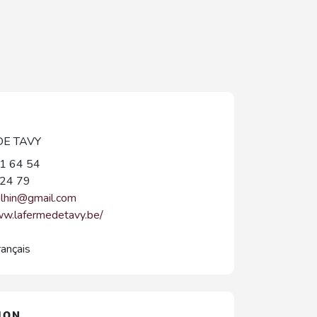
DE TAVY
1 64 54
24 79
alhin@gmail.com
ww.lafermedetavy.be/
rançais
ION