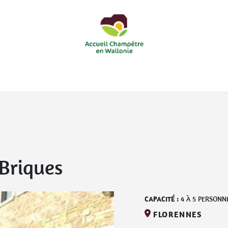
courts
Nos accueils d'enfants à la ferme
Nos loisirs
Nos
Briques
CAPACITÉ :
4
À
5
PERSONN
FLORENNES