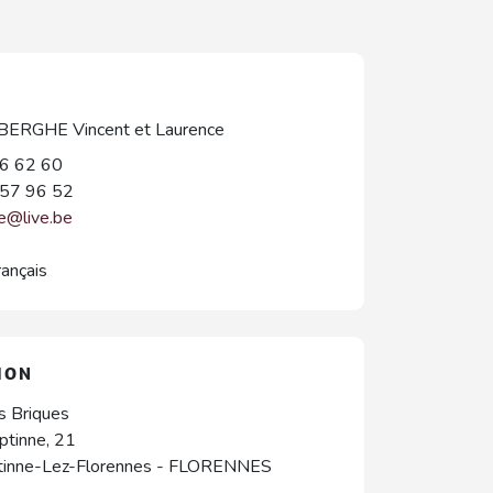
RGHE Vincent et Laurence
6 62 60
57 96 52
te@live.be
rançais
ION
s Briques
ptinne, 21
inne-Lez-Florennes
-
FLORENNES