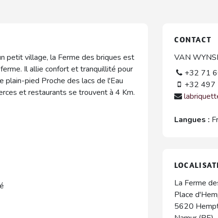
CONTACT
 petit village, la Ferme des briques est
VAN WYNSBE
erme. Il allie confort et tranquillité pour
+32 71 6
e plain-pied Proche des lacs de l'Eau
+32 497 
erces et restaurants se trouvent à 4 Km.
labriquet
Langues :
F
LOCALISAT
La Ferme de
bé
Place d'Hem
5620
Hempt
Namur (BE)