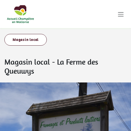
Se rendre au contenu
Magasin local
Magasin local
-
La Ferme des
Queuwys