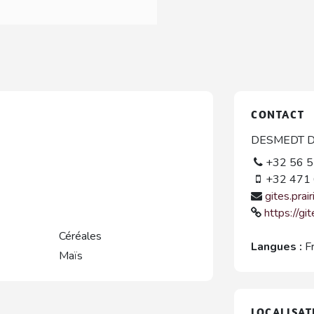
CONTACT
DESMEDT D
+32 56 5
+32 471 
gites.prai
https://git
Céréales
Langues :
F
Maïs
LOCALISAT