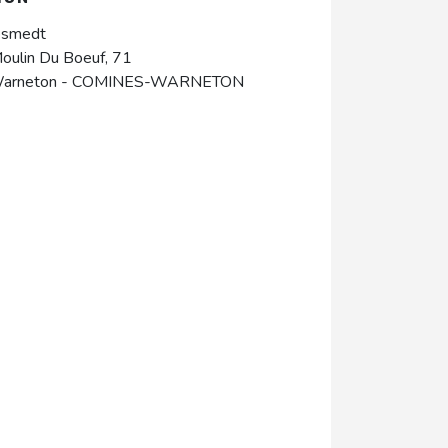
esmedt
oulin Du Boeuf, 71
arneton
-
COMINES-WARNETON