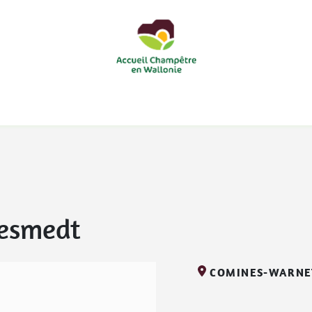
courts
Nos accueils d'enfants à la ferme
Nos loisirs
Nos
esmedt
COMINES-WARNE