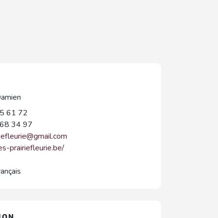
amien
5 61 72
68 34 97
riefleurie@gmail.com
es-prairiefleurie.be/
rançais
ION