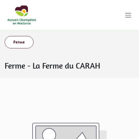
Se rendre au contenu
Ferme
Ferme
-
La Ferme du CARAH