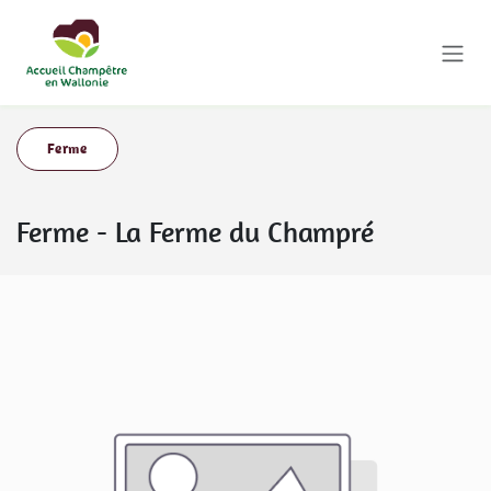
Se rendre au contenu
Ferme
Ferme
-
La Ferme du Champré