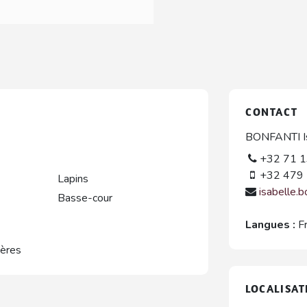
CONTACT
BONFANTI Is
+32 71 1
+32 479 
Lapins
isabelle.
Basse-cour
Langues :
F
gères
LOCALISAT