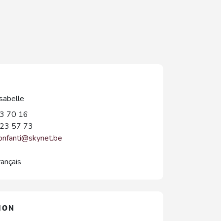
abelle
3 70 16
23 57 73
bonfanti@skynet.be
rançais
ION