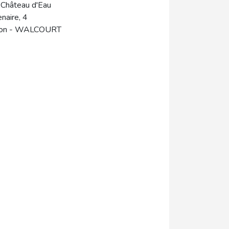
 Château d'Eau
naire, 4
lon
-
WALCOURT