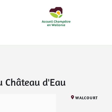
courts
Nos accueils d'enfants à la ferme
Nos loisirs
Nos
u Château d'Eau
WALCOURT